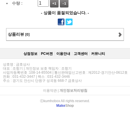
수량 :
+1
-1
- 상품이 품절되었습니다. -
상품리뷰
[0]
상점정보
PC버젼
이용안내
고객센터
커뮤니티
상호명 : 금호상사
대표 : 조항기 | 개인정보 보호 책임자 : 조항기
사업자등록번호 :108-14-85504 | 통신판매업신고번호 : 제2012-경기안산-0612호
전화 : 031-432-3447 | 팩스 : 031-432-3446
주소 : 경기도 안산시 단원구 성곡동 668-7 금호상사
이용약관
|
개인정보처리방침
ⓒkumhobox All rights reserved.
Make
Shop