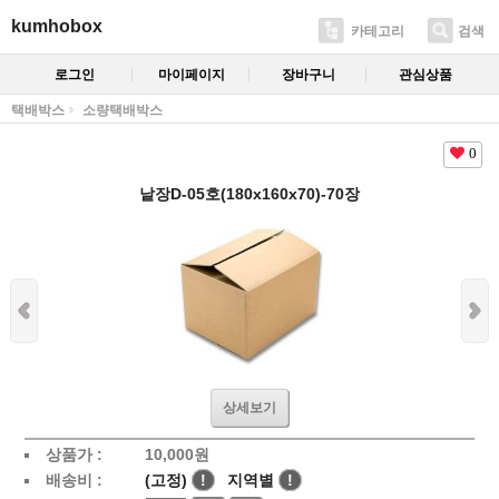
kumhobox
카테고리
검색
로그인
마이페이지
장바구니
관심상품
택배박스
소량택배박스
0
낱장D-05호(180x160x70)-70장
상세보기
상품가 :
10,000
원
배송비 :
(고정)
!
지역별
!