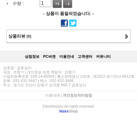
수량 :
+1
-1
- 상품이 품절되었습니다. -
상품리뷰
[0]
상점정보
PC버젼
이용안내
고객센터
커뮤니티
상호명 : 금호상사
대표 : 조항기 | 개인정보 보호 책임자 : 조항기
사업자등록번호 :108-14-85504 | 통신판매업신고번호 : 제2012-경기안산-0612호
전화 : 031-432-3447 | 팩스 : 031-432-3446
주소 : 경기도 안산시 단원구 성곡동 668-7 금호상사
이용약관
|
개인정보처리방침
ⓒkumhobox All rights reserved.
Make
Shop