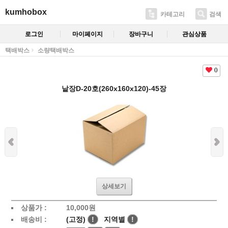
kumhobox
카테고리
검색
로그인
마이페이지
장바구니
관심상품
택배박스
소량택배박스
0
낱장D-20호(260x160x120)-45장
상세보기
상품가 :
10,000
원
배송비 :
(고정)
!
지역별
!