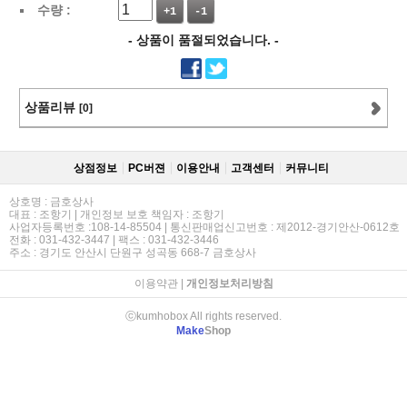
수량 :
+1
-1
- 상품이 품절되었습니다. -
상품리뷰
[0]
상점정보
PC버젼
이용안내
고객센터
커뮤니티
상호명 : 금호상사
대표 : 조항기 | 개인정보 보호 책임자 : 조항기
사업자등록번호 :108-14-85504 | 통신판매업신고번호 : 제2012-경기안산-0612호
전화 : 031-432-3447 | 팩스 : 031-432-3446
주소 : 경기도 안산시 단원구 성곡동 668-7 금호상사
이용약관
|
개인정보처리방침
ⓒkumhobox All rights reserved.
Make
Shop