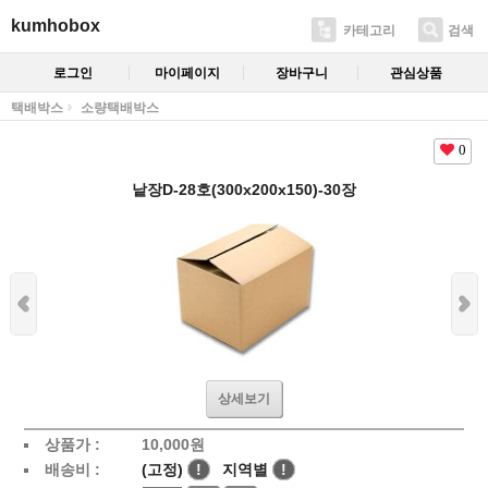
kumhobox
카테고리
검색
로그인
마이페이지
장바구니
관심상품
택배박스
소량택배박스
0
낱장D-28호(300x200x150)-30장
상세보기
상품가 :
10,000
원
배송비 :
(고정)
!
지역별
!