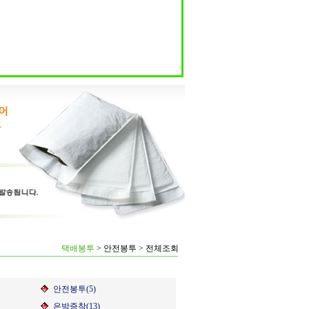
택배봉투
>
안전봉투
>
전체조회
안전봉투(5)
은박증착(13)