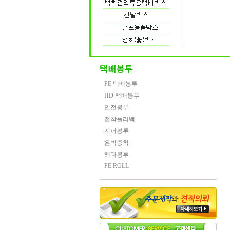
PE 택배봉투
HD 택배봉투
안전봉투
접착폴리백
지퍼봉투
은박증착
헤다봉투
PE ROLL