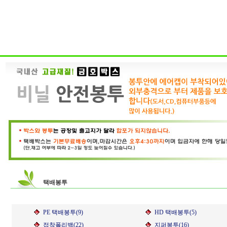
택배봉투
PE 택배봉투(9)
HD 택배봉투(5)
접착폴리백(22)
지퍼봉투(16)