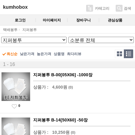
kumhobox
카테고리
검색
로그인
마이페이지
장바구니
관심상품
택배봉투
지퍼봉투
최신순
낮은가격
높은가격
상품명
최다리뷰
1 - 16
지퍼봉투 B-00[05X06] -1000장
상품가 :
4,600원
(0)
0
지퍼봉투 B-14[50X60] -50장
상품가 :
10,250원
(0)