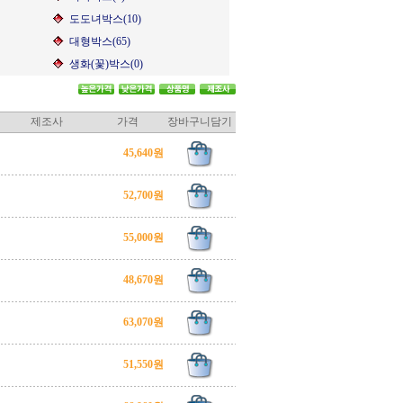
도도녀박스(10)
대형박스(65)
생화(꽃)박스(0)
제조사
가격
장바구니담기
45,640원
52,700원
55,000원
48,670원
63,070원
51,550원