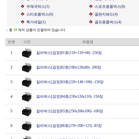
우체국박스(1)
스포츠용품박스(8)
스티로폼박스(0)
골판지패드(4)
특가세일(1)
골프용품박스(4)
:: 총
39
개의 상품이 진열되어 있습니다.
번호
사진
제품명
1
칼라박스[검정]01호(110×110×60) -250장
2
칼라박스[검정]02호(180x120x80) -200장
3
칼라박스[검정]03호(220×140×100) -150장
4
칼라박스[검정]04호(230x120x110) -150장
5
칼라박스[검정]05호(250x200x100) -100장
6
칼라박스[검정]06호(270×200×125) -85장