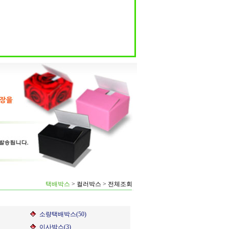
택배박스
>
컬러박스
>
전체조회
소량택배박스(50)
이사박스(3)