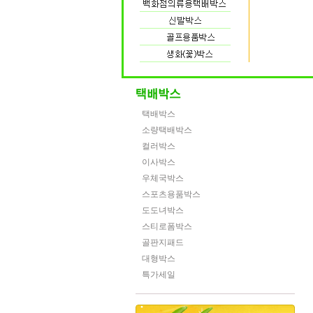
택배박스
소량택배박스
컬러박스
이사박스
우체국박스
스포츠용품박스
도도녀박스
스티로폼박스
골판지패드
대형박스
특가세일