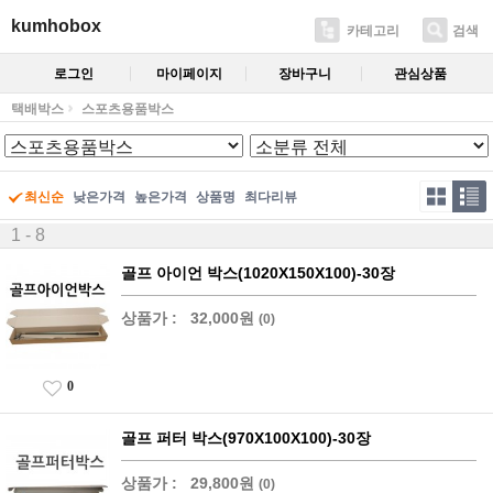
kumhobox
카테고리
검색
로그인
마이페이지
장바구니
관심상품
택배박스
스포츠용품박스
최신순
낮은가격
높은가격
상품명
최다리뷰
1 - 8
골프 아이언 박스(1020X150X100)-30장
상품가 :
32,000원
(0)
0
골프 퍼터 박스(970X100X100)-30장
상품가 :
29,800원
(0)